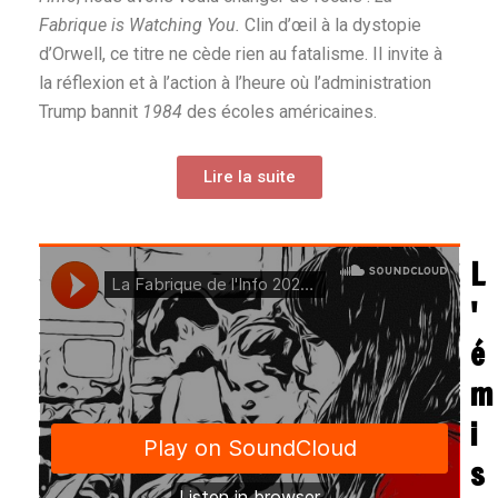
Fabrique is Watching You.
Clin d’œil à la dystopie
d’Orwell, ce titre ne cède rien au fatalisme. Il invite à
la réflexion et à l’action à l’heure où l’administration
Trump bannit
1984
des écoles américaines.
Lire la suite
L
'
é
m
i
s